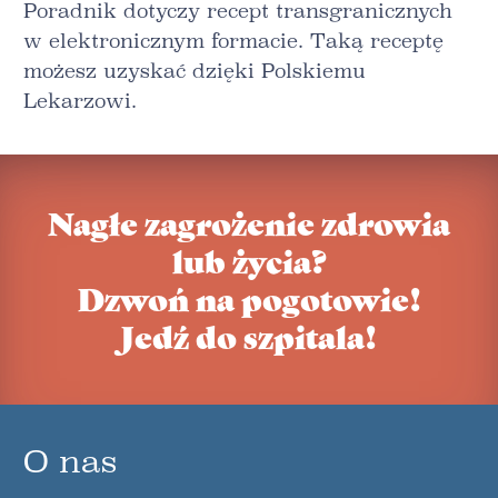
Poradnik dotyczy recept transgranicznych
w elektronicznym formacie. Taką receptę
możesz uzyskać dzięki Polskiemu
Lekarzowi.
Nagłe zagrożenie zdrowia
lub życia?
Dzwoń na pogotowie!
Jedź do szpitala!
O nas